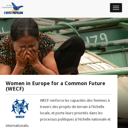
Toggle
navigat
© 2017 L'Effet Papillon. Tous droits réservés.
Photos :
Oxyo Water
.
Women in Europe for a Common Future
(WECF)
WECF renforce les capacités des femmes à
travers des projets de terrain à l’échelle
locale, et porte leurs priorités dans les
processus politiques à l’échelle nationale et
internationale.