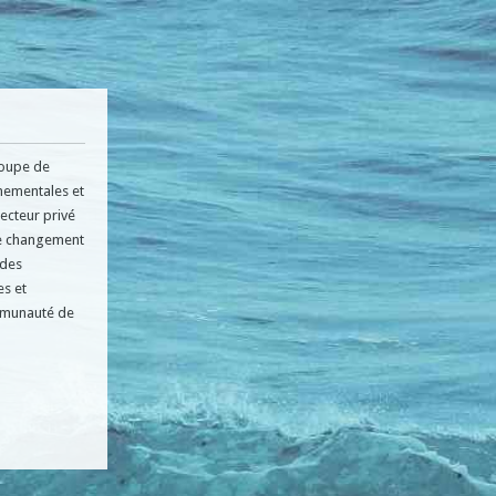
roupe de
nementales et
ecteur privé
le changement
 des
es et
ommunauté de