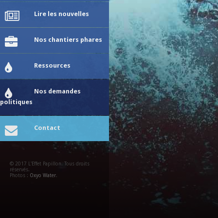
Lire les nouvelles
Nos chantiers phares
Ressources
Nos demandes
politiques
Contact
© 2017 L'Effet Papillon. Tous droits
réservés.
Photos :
Oxyo Water
.