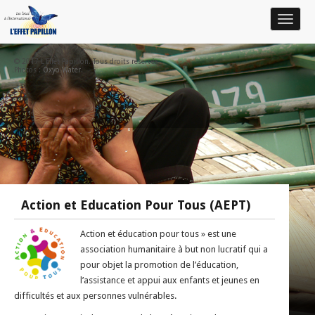
Toggle
navigat
© 2017 L'Effet Papillon. Tous droits réservés.
Photos :
Oxyo Water
.
Action et Education Pour Tous (AEPT)
Action et éducation pour tous » est une
association humanitaire à but non lucratif qui a
pour objet la promotion de l’éducation,
l’assistance et appui aux enfants et jeunes en
difficultés et aux personnes vulnérables.