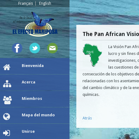
Français
English
The Pan African Visi
La Visión Pan Af
lucro y sin fines
investigaciones, 
Bienvenida
las cuestiones d
consecución de los objetivos de
relacionadas con los asentamie
Acerca
del cambio climático y de la ene
químicas.
Miembros
Mapa del mundo
Atrás
Unirse