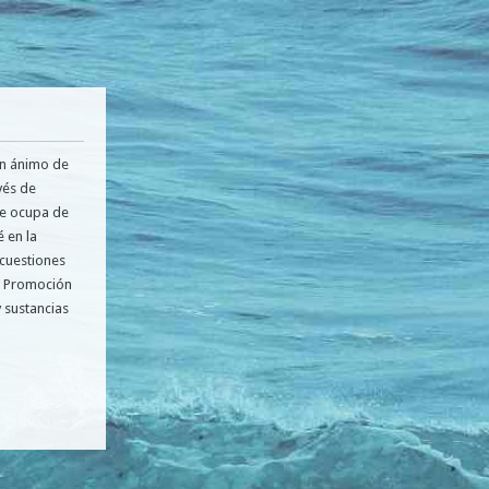
in ánimo de
vés de
 se ocupa de
 en la
 cuestiones
), Promoción
y sustancias