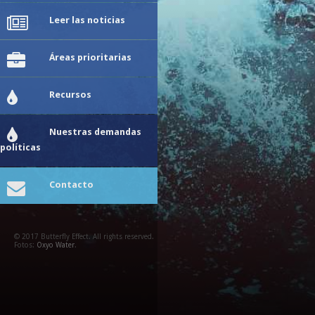
Leer las noticias
Áreas prioritarias
Recursos
Nuestras demandas
políticas
Contacto
© 2017 Butterfly Effect. All rights reserved.
Fotos:
Oxyo Water
.