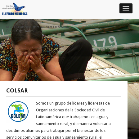
Toggle
navigat
© 2017 Butterfly Effect. All rights reserved.
Fotos:
Oxyo Water
.
COLSAR
Somos un grupo de líderes y líderezas de
Organizaciones de la Sociedad Civil de
Latinoamérica que trabajamos en agua y
saneamiento rural, y de manera voluntaria
decidimos aliarnos para trabajar por el bienestar de los
servicios comunitarios de agua y saneamiento rural, el