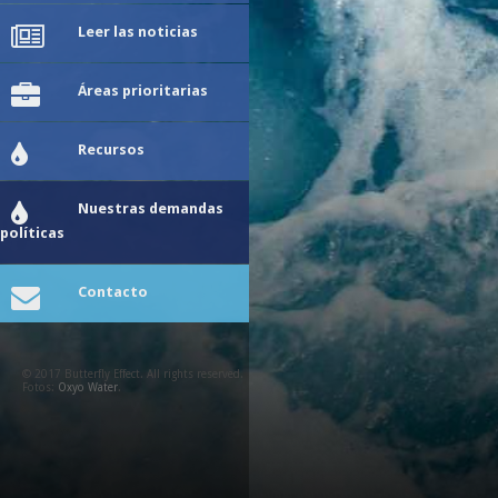
Leer las noticias
Áreas prioritarias
Recursos
Nuestras demandas
políticas
Contacto
© 2017 Butterfly Effect. All rights reserved.
Fotos:
Oxyo Water
.